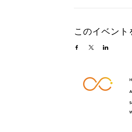
このイベント
H
A
S
W