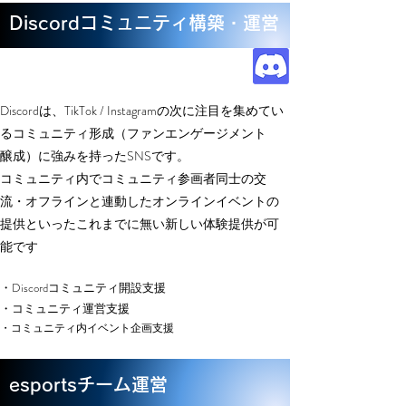
​Discordコミュニティ構築・運営
Discordは、TikTok / Instagramの次に注目を集めてい
るコミュニティ形成（ファンエンゲー
ジメント
醸成）に強みを持ったSNSです。
コミュニティ内でコミュニティ参画者同士の交
流・オフラインと連動したオンライン
イベントの
提供といったこれまでに無い新しい体験提供が可
能です
・Discordコミュニティ開設支援
・
コミュニティ運営支援
・コミュニティ内イベント企画支援
​esportsチーム
運営