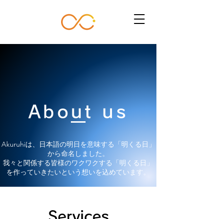
About us
Akuruhiは、日本語の明日を意味する「明くる日」
から命名しました。
我々と関係する皆様のワクワクする「明くる日」
を作っていきたいという想いを込めています。​
Services