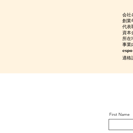
会社
創業年
代表
資本金
​所在
事業
es
適格
First Name