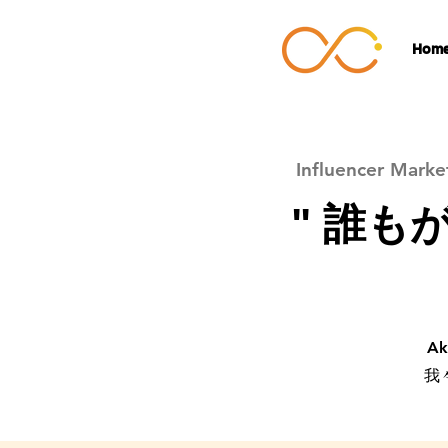
Hom
Influencer Mark
" 誰も
A
我