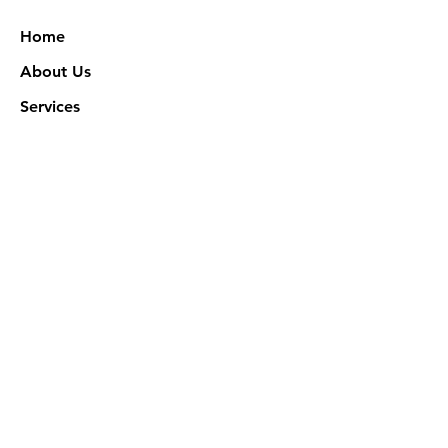
Home
About Us
Services
Works
NXN Academy
Contact Us
Privacy Policy
特定商取引法に基づく表記
Official SNS @ Nova Xeno Nation
©2023 Akuruhi Inc. All rights reserved.