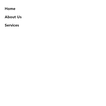
Home
About Us
Services
Works
NXN Academy
Contact Us
Privacy Policy
特定商取引法に基づく表記
Official SNS @ Nova Xeno Nation
©2023 Akuruhi Inc. All rights reserved.