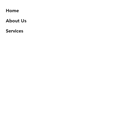
Home
About Us
Services
Works
NXN Academy
Contact Us
Privacy Policy
特定商取引法に基づく表記
Official SNS @ Nova Xeno Nation
©2023 Akuruhi Inc. All rights reserved.