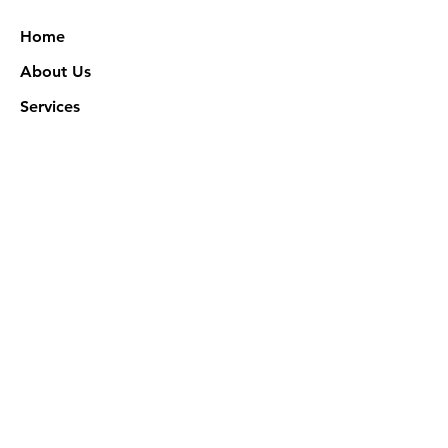
Home
About Us
Services
Works
NXN Academy
Contact Us
Privacy Policy
特定商取引法に基づく表記
Official SNS @ Nova Xeno Nation
©2023 Akuruhi Inc. All rights reserved.