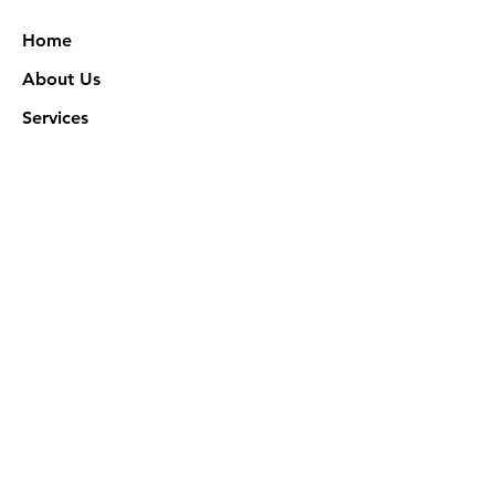
Home
About Us
Services
Works
NXN Academy
Contact Us
Privacy Policy
特定商取引法に基づく表記
Official SNS @ Nova Xeno Nation
©2023 Akuruhi Inc. All rights reserved.