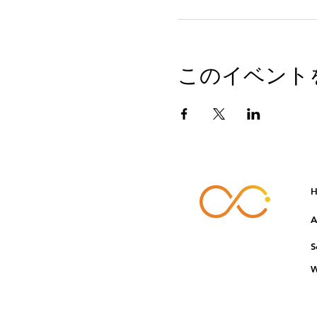
このイベント
H
A
S
W