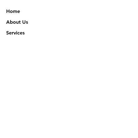
Home
About Us
Services
Works
NXN Academy
Contact Us
Privacy Policy
特定商取引法に基づく表記
Official SNS @ Nova Xeno Nation
©2023 Akuruhi Inc. All rights reserved.