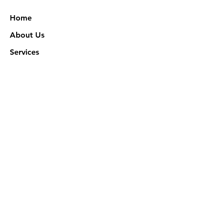
Home
About Us
Services
Works
NXN Academy
Contact Us
Privacy Policy
特定商取引法に基づく表記
Official SNS @ Nova Xeno Nation
©2023 Akuruhi Inc. All rights reserved.