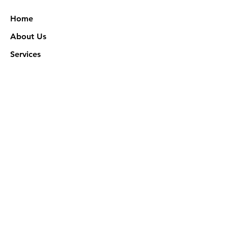
Home
About Us
Services
Works
NXN Academy
Contact Us
Privacy Policy
特定商取引法に基づく表記
Official SNS @ Nova Xeno Nation
©2023 Akuruhi Inc. All rights reserved.