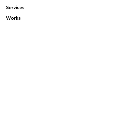
Services
Works
NXN Academy
Contact Us
Privacy Policy
特定商取引法に基づく表記
Official SNS @ Nova Xeno Nation
©2023 Akuruhi Inc. All rights reserved.