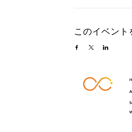
このイベント
H
A
S
W