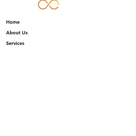
Home
About Us
Services
Works
NXN Academy
Contact Us
Privacy Policy
特定商取引法に基づく表記
Official SNS @ Nova Xeno Nation