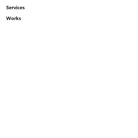
Services
Works
NXN Academy
Contact Us
Privacy Policy
特定商取引法に基づく表記
Official SNS @ Nova Xeno Nation
©2023 Akuruhi Inc. All rights reserved.