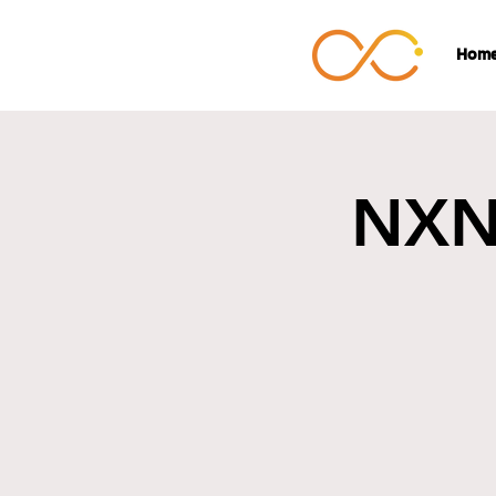
Hom
NXN