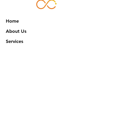
Home
About Us
Services
Works
NXN Academy
Contact Us
Privacy Policy
特定商取引法に基づく表記
Official SNS @ Nova Xeno Nation