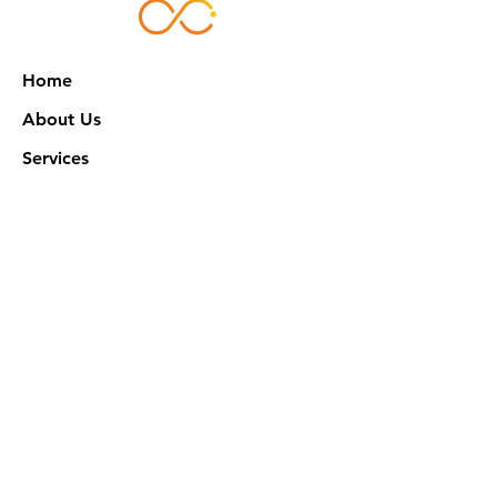
Home
About Us
Services
Works
NXN Academy
Contact Us
Privacy Policy
特定商取引法に基づく表記
Official SNS @ Nova Xeno Nation