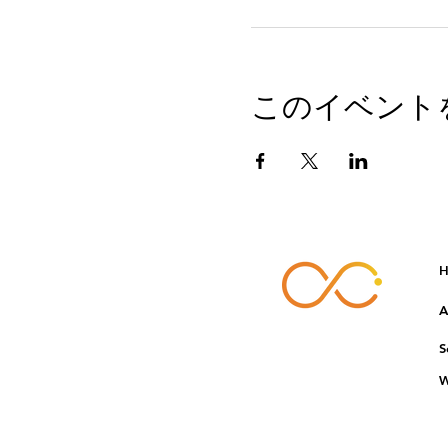
このイベント
H
A
S
W