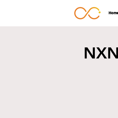
Hom
NXN