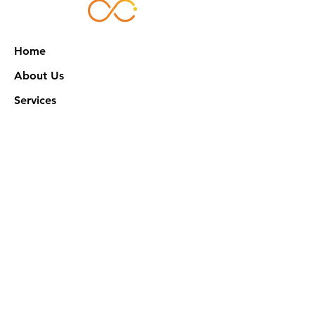
Home
About Us
Services
Works
NXN Academy
Contact Us
Privacy Policy
特定商取引法に基づく表記
Official SNS @ Nova Xeno Nation