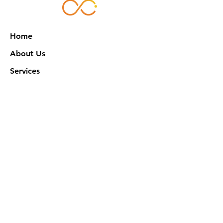
Home
About Us
Services
Works
NXN Academy
Contact Us
Privacy Policy
特定商取引法に基づく表記
Official SNS @ Nova Xeno Nation