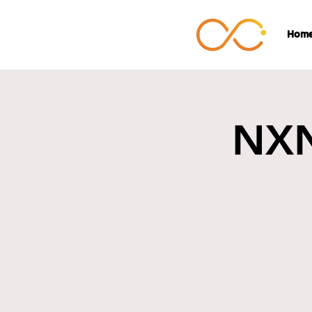
Hom
NXN