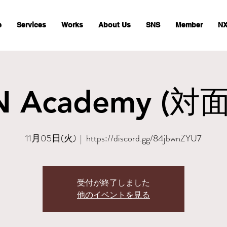
e
Services
Works
About Us
SNS
Member
NX
 Academy (対面)
11月05日(火)
  |  
https://discord.gg/84jbwnZYU7
受付が終了しました
他のイベントを見る