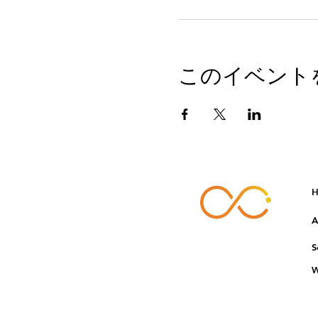
このイベント
H
A
S
W