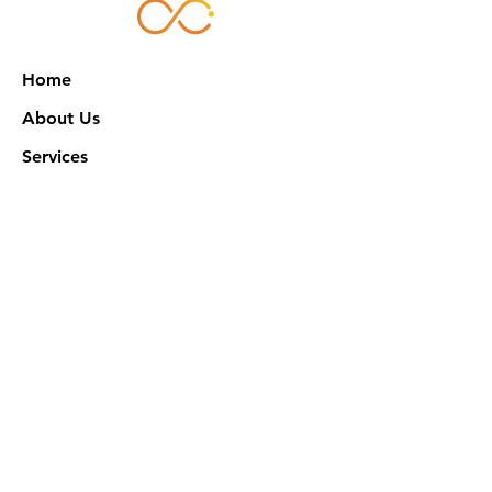
Home
About Us
Services
Works
NXN Academy
Contact Us
Privacy Policy
特定商取引法に基づく表記
Official SNS @ Nova Xeno Nation