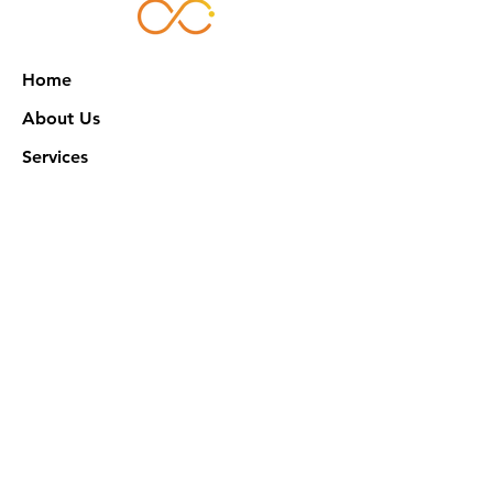
Home
About Us
Services
Works
NXN Academy
Contact Us
Privacy Policy
特定商取引法に基づく表記
Official SNS @ Nova Xeno Nation