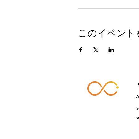
このイベント
H
A
S
W