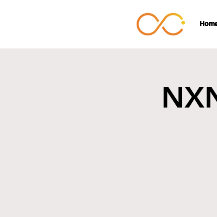
Hom
NXN