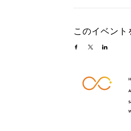
このイベント
H
A
S
W