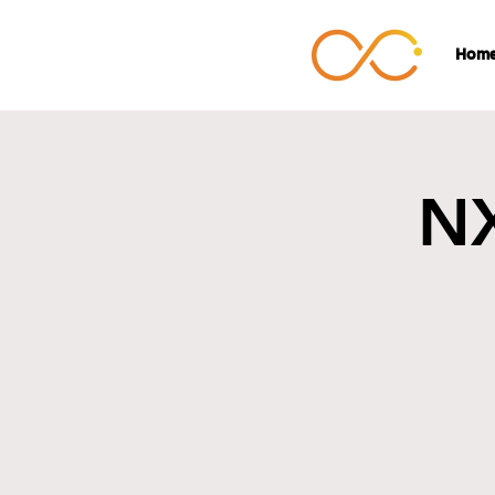
Hom
N