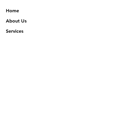
Home
About Us
Services
Works
NXN Academy
Contact Us
Privacy Policy
特定商取引法に基づく表記
Official SNS @ Nova Xeno Nation
©2023 Akuruhi Inc. All rights reserved.