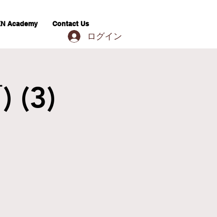
N Academy
Contact Us
ログイン
 (3)