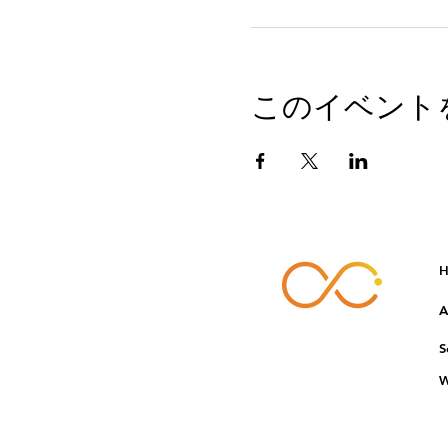
このイベント
H
A
S
W