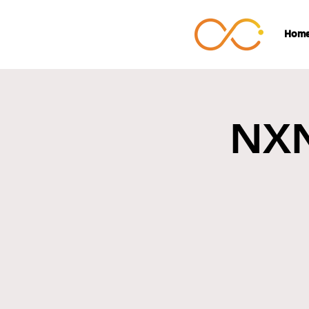
Hom
NXN