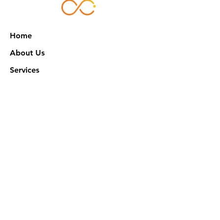
Home
About Us
Services
Works
NXN Academy
Contact Us
Privacy Policy
特定商取引法に基づく表記
Official SNS @ Nova Xeno Nation