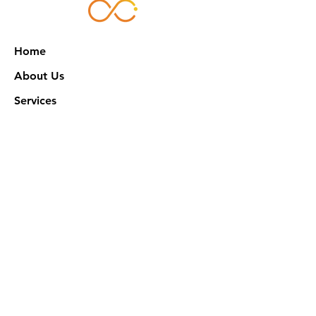
Home
About Us
Services
Works
NXN Academy
Contact Us
Privacy Policy
特定商取引法に基づく表記
Official SNS @ Nova Xeno Nation