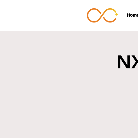
Hom
N