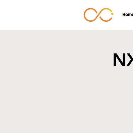
Hom
N