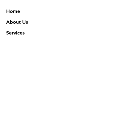
Home
About Us
Services
Works
NXN Academy
Contact Us
Privacy Policy
特定商取引法に基づく表記
Official SNS @ Nova Xeno Nation
©2023 Akuruhi Inc. All rights reserved.