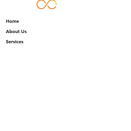
Home
About Us
Services
Works
NXN Academy
Contact Us
Privacy Policy
特定商取引法に基づく表記
Official SNS @ Nova Xeno Nation