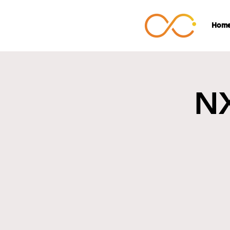
Hom
N