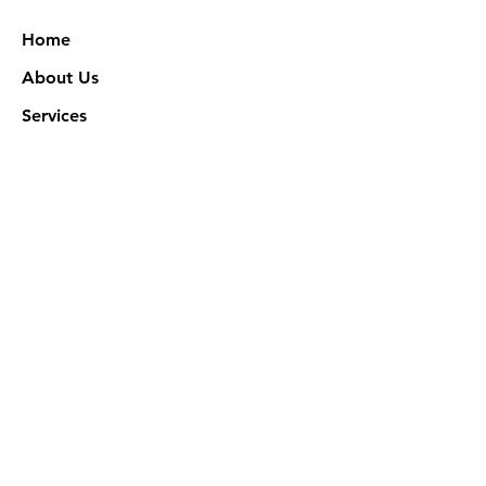
Home
About Us
Services
Works
NXN Academy
Contact Us
Privacy Policy
特定商取引法に基づく表記
Official SNS @ Nova Xeno Nation
©2023 Akuruhi Inc. All rights reserved.