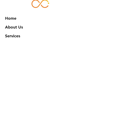
Home
About Us
Services
Works
NXN Academy
Contact Us
Privacy Policy
特定商取引法に基づく表記
Official SNS @ Nova Xeno Nation