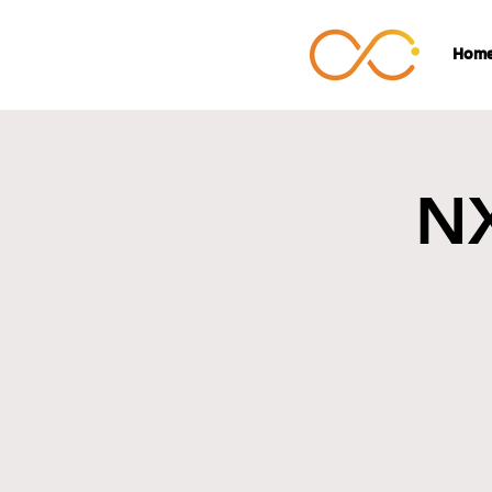
Hom
N