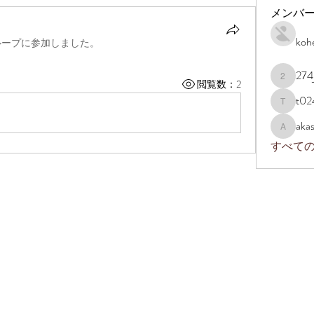
メンバ
koh
ループに参加しました。
274
閲覧数：2
274jqja0
t02
t0243s5
akas
akashtyag
すべて