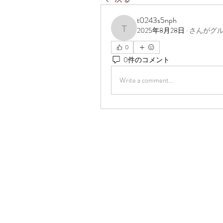
t0243s5nph
2025年8月28日
·
さんがグ
t0243s5nph
0
0件のコメント
Write a comment...