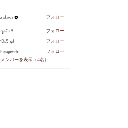
ー
ei okada
フォロー
jqja0a8
フォロー
a8
43s5nph
フォロー
nph
htyagimrfr
フォロー
imrfr
のメンバーを表示（4名）